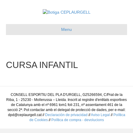
Menu
CURSA INFANTIL
CONSELL ESPORTIU DEL PLA D'URGELL, G25266594, C/Prat de la
Riba, 1 - 25230 - Mollerussa – Lleida. Inscrit al registre d'entitats esportives
de Catalunya amb el nº 6961 tom1 foli 231, nº assentament 461 de la
secció 2ª. Pot contactar amb el delegat de protecció de dades, per e-mail:
dpd@ceplaurgell.cat //
Declaración de privacidad
//
Aviso Legal
//
Política
de Cookies
//
Política de compra - devolucions