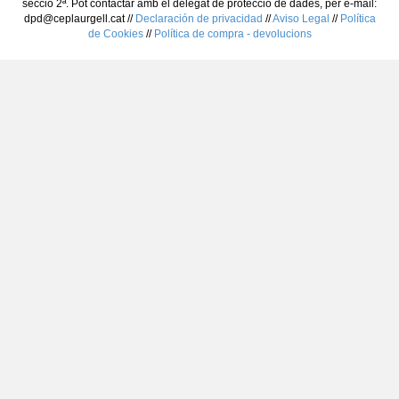
secció 2ª. Pot contactar amb el delegat de protecció de dades, per e-mail:
dpd@ceplaurgell.cat //
Declaración de privacidad
//
Aviso Legal
//
Política
de Cookies
//
Política de compra - devolucions