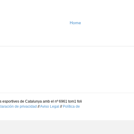
Home
 esportives de Catalunya amb el nº 6961 tom1 foli
laración de privacidad
//
Aviso Legal
//
Política de