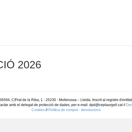
IÓ 2026
Prat de la Riba, 1 - 25230 - Mollerussa – Lleida. Inscrit al registre d'entitats
tactar amb el delegat de protecció de dades, per e-mail: dpd@ceplaurgell.cat //
Dec
Cookies
//
Política de compra - devolucions